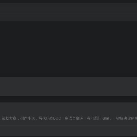
，策划方案，创作小说，写代码查BUG，多语言翻译，有问题问Kimi，一键解决你的