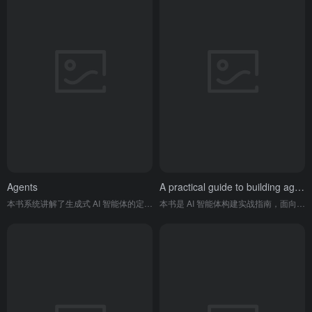
Agents
A practical guide to building agents
本书系统讲解了生成式 AI 智能体的定义、核心架构、工具类型、运行逻辑，并结合代码示例与实操案例，介绍其开发方法、优化技巧及在 Vertex AI 等平台的落地应用。
本书是 AI 智能体构建实战指南，面向产品与工程团队，清晰讲解智能体定义、适用场景、核心组件、编排模式与安全护栏，提供可直接落地的工程化最佳实践。