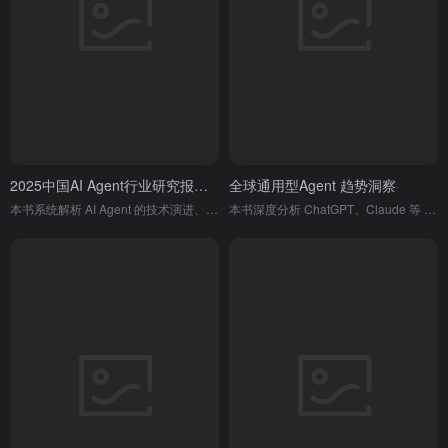
2025中国AI Agent行业研究报告（二）
全球通用型Agent 趋势洞察
本书系统解析 AI Agent 的技术演进、商业落地、产业生态与未来趋势，是国内 AI 智能体领域的权威行业洞察。
本书深度分析 ChatGPT、Claude 等 8 款代表性通用型 AI Agent 产品，覆盖 58.4 亿月访问量，揭示其从对话到行动、从单一到生态等四大核心发展趋势，还为投资人、创业者、企业及个人提供了针对性的战略启示、投资创业建议与未来行动方向，全面展现通用型 AI Agent 的市场格局、技术演进与行业前景。