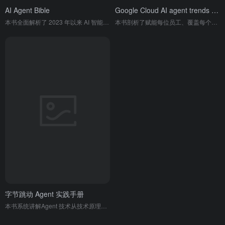
AI Agent Bible
Google Cloud AI agent trends 2026
本书全面解析了 2023 年以来 AI 智能体领域的发展趋势、核心玩家、技术栈、行业应用，并给出 2026 年六大关键预测，同时探讨了企业落地 AI 智能体的机遇、挑战与核心策略。
本书剖析了赋能每位员工、覆盖每个工作流、服务客户、保障安全、助力规模化人才升级五大核心趋势，揭示了智能体 AI 将重构企业角色、工作流与商业价值的变革，同时为企业领导者制定相关战略提供了关键洞察与实践方向。
字节跳动 Agent 实践手册
本书系统讲解Agent 技术从技术原理、开发流程、场景落地、运营优化到安全合规的全链路实践指南，覆盖办公、电商、教育等真实业务场景，可直接用于项目落地。