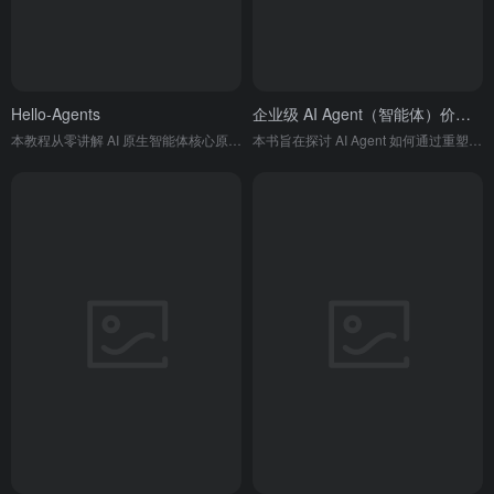
Hello-Agents
企业级 AI Agent（智能体）价值及应用报告
本教程从零讲解 AI 原生智能体核心原理、经典范式与代码实现，带你从 LLM 使用者成长为智能体系统构建者。
本书旨在探讨 AI Agent 如何通过重塑工作流程来提升企业生产力，并为企业提供从技术原理、场景应用到供应商选型的全方位实践指南 。