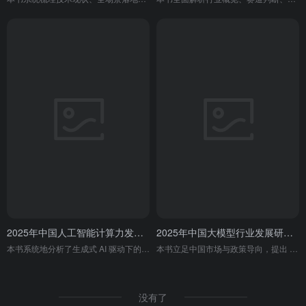
2025年中国人工智能计算力发展报告
2025年中国大模型行业发展研究报告
本书系统地分析了生成式 AI 驱动下的全球及中国算力市场趋势，并从技术演进、行业应用及城市排名等维度评估了中国智算基础设施的发展现状，为企业提供了“扩容”与“提效”并行的实战指南。
本书立足中国市场与政策导向，提出 CBDG 四维生态新范式，剖析行业发展概况、企业体系化竞争的五大核心能力，结合科大讯飞、字节跳动、阿里等典型案例，预判大模型从多模态认知迈向具身化智能的技术、产业与治理趋势，是解读中国大模型行业发展的专业研究报告。
没有了