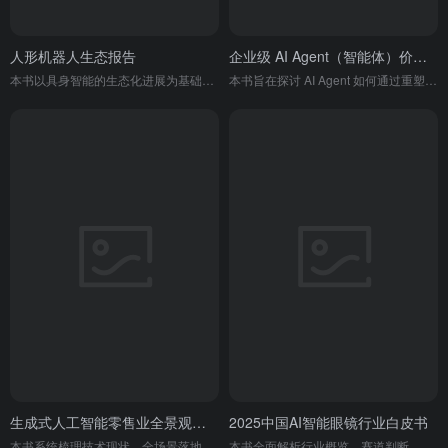
人形机器人生态报告
企业级 AI Agent（智能体）价值及应用报告
本书以具身智能的生态化进展为基础，从生态演进特征、技术体系与产业链、产品与企业、产业经济、场景与应用等多维度，系统观察了人形机器人在中国的年度发展进展，为行业各方提供参考。
本书旨在探讨 AI Agent 如何通过重塑工作流程来提升企业生产力，并为企业提供从技术原理、场景应用到供应商选型的全方位实践指南 。
生成式人工智能零售业全景观察白皮书（2025）
2025中国AI智能眼镜行业白皮书
本书系统梳理技术现状、全场景落地案例与企业落地建议，指明零售正从流程加 AI 转向 AI 重塑流程。
本书全面解析行业概览、赛道判断、厂商商业化路径，指出行业处于规模化爆发前夜，市场将高速增长，厂商正从硬件为王转向生态制胜。