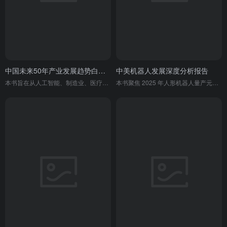
中国未来50年产业发展趋势白皮书（第四期）
中美机器人发展深度分析报告
本书旨在从人工智能、制造业、医疗健康、大消费和碳中和五大核心产业出发，深入探讨中国未来五十年的产业发展方向、竞争优势及长远机遇。
本书聚焦 2025 年人形机器人量产元年的行业爆发态势，通过剖析宇树科技、优必选等中国企业与特斯拉、Figure AI 等美国企业的技术路径、商业化进程、市场布局，对比中美在 “电驱动 + 供应链” 与 “AI 算法 + 系统集成” 的路线分野，梳理政策资本支持与行业挑战，预判技术融合、场景拓展、产业链重构及全球治理趋势，为行业决策提供参考。