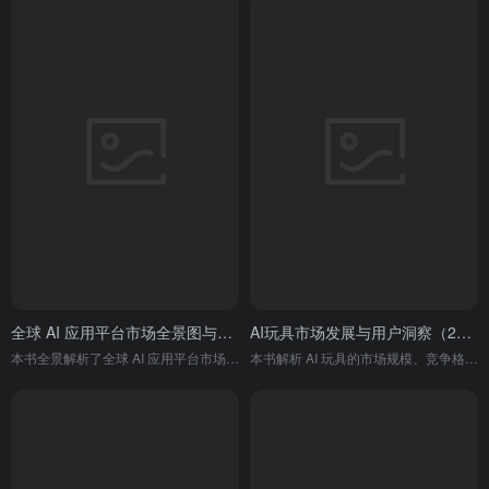
全球 AI 应用平台市场全景图与趋势洞察报告
AI玩具市场发展与用户洞察（2026）
本书全景解析了全球 AI 应用平台市场的规模增长、竞争格局、各行业落地应用、头部企业布局，并预判了 AI Agent 等核心技术发展与行业未来趋势，同时分析了市场发展的挑战与发展建议。
本书解析 AI 玩具的市场规模、竞争格局、品类结构与技术特征，深挖 Z 世代父母、悦己型青年、补偿型子女三大核心人群的需求差异与使用场景，展现 AI 玩具行业的发展现状与趋势。