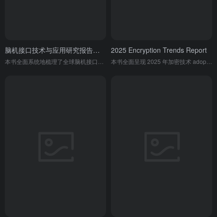
脑机接口技术与应用研究报告（2025年）
2025 Encryption Trends Report
本书全面系统地梳理了全球脑机接口技术的分类特性、国内外政策布局、技术演进阶段（1.0至3.0时代）及产业链全景，并对产业生态与投融资趋势进行了前瞻性展望。
本书全面呈现 2025 年加密技术 adoption 趋势、核心发展方向（后量子密码、AI 驱动加密、云原生加密）、各行业应用现状、数据泄露成本、密钥管理与合规挑战等关键内容，为企业网络安全与加密部署提供权威参考。