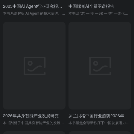
2025中国AI Agent行业研究报告（二）
中国端侧AI全景图谱报告
本书系统解析 AI Agent 的技术演进、商业落地、产业生态与未来趋势，是国内 AI 智能体领域的权威行业洞察。
本书以 “芯 — 模 — 端 — 智” 一体化为框架，全面梳理端侧 AI 产业链、技术、终端、场景与市场趋势，是国内端侧 AI 产业最完整的全景式行业指南。
2026年具身智能产业发展研究报告
罗兰贝格中国行业趋势2026年度特别报告
本书剖析了中国具身智能产业的发展概况、生态格局与典型案例，指出人形机器人迈入规模化放量关键期，行业将向生态层面综合较量迈进，并展望了其技术、场景与市场的未来发展趋势。
本书聚焦全球新秩序下中国发展潜力，解析 AI、企业出海等热点话题，覆盖汽车、大健康、能源等多个关键领域的趋势与机遇，为行业参与者提供前瞻性思考与解决方案。