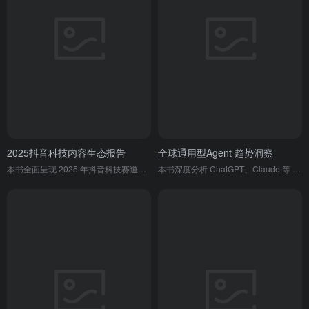
2025抖音科技内容生态报告
全球通用型Agent 趋势洞察
本书全面呈现 2025 年抖音科技赛道规模增长、生态多元繁荣的态势，记录平台与科技行业共振、内容涌现、创作者成长及商业化突破的全貌，展现抖音成为科技大众化与行业共生的核心平台。
本书深度分析 ChatGPT、Claude 等 8 款代表性通用型 AI Agent 产品，覆盖 58.4 亿月访问量，揭示其从对话到行动、从单一到生态等四大核心发展趋势，还为投资人、创业者、企业及个人提供了针对性的战略启示、投资创业建议与未来行动方向，全面展现通用型 AI Agent 的市场格局、技术演进与行业前景。