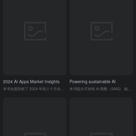
2024 AI Apps Market Insights
Powering sustainable AI
本书全面剖析了 2024 年前八个月全球 AI 应用的下载、内购收入、区域分布、细分品类表现，并结合头部产品案例总结行业趋势。
本书提出可持续 AI 商数（SAIQ） 核心指标，揭示 AI 高速扩张下的能源、碳排放与水资源消耗危机，并给出智能芯片、低碳数据中心、审慎部署 AI、代码化治理四大落地路径，助力企业平衡 AI 增长与环境责任。