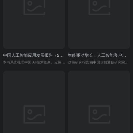
中国人工智能应用发展报告（2025）
智能驱动增长：人工智能客户关系管理（AI CRM）系统研究报告（2025 年）
本书系统梳理中国 AI 技术创新、应用落地与产业智能化现状，提出 “654” 体系并给出发展建议，是全面呈现 AI 赋能新质生产力的权威行业报告。
这份研究报告由中国信息通信研究院和北京仁科互动网络技术有限公司联合发布，旨在系统分析客户关系管理系统如何向智能化转型。