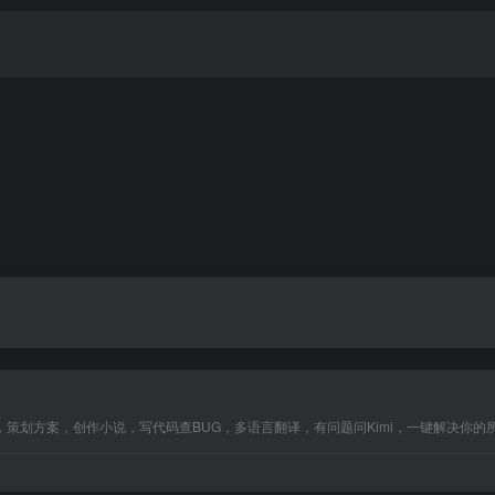
，策划方案，创作小说，写代码查BUG，多语言翻译，有问题问Kimi，一键解决你的